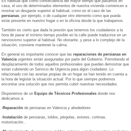
Es habitual que como consecuencia del mayor tiempo que pasamos en
casa, el uso de determinados elementos de nuestra vivienda comiencen a
mostrar un desgaste superior al habitual, como es el caso de las
persianas
, por ejemplo, o de cualquier otro elemento como que pueda
estar presente en nuestro hogar o en la oficina desde la que trabajamos.
También es cierto que dada la presión que tenemos los ciudadanos a la
hora de pasar el mínimo tiempo posible en la calle puede traducirse en un
nerviosismo superior al habitual. No obstante, y pese a lo complejo de la
situación, conviene mantener la calma.
En general es importante conocer que las
reparaciones de persianas en
Valencia
urgentes están aseguradas por parte del Gobierno. Permitiendo el
desplazamiento de todos aquellos profesionales que puedan demostrar que
estan cubriendo un Servicio de Urgencia para algún ciudadano. Lo
relacionado con las averias propias de un hogar se han tenido en cuenta a
la hora de legislar la situación actual. Por lo que siempre podremos
encontrar una solución que nos permita cubrir nuestras necesidades.
Disponemos de un
Equipo de Técnicos Profesionales
donde nos
dedicamos a:
-
Reparación
de persianas en Valencia y alrededores
-
Instalación
de persianas, toldos, pérgolas, estores, cortinas,
motorización...