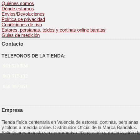
Quiénes somos
Dónde estamos
Envios/Devoluciones
Política de privacidad
Condiciones de uso
Estores, persianas, toldos y cortinas online baratas
Guias de medición
Contacto
TELEFONOS DE LA TIENDA:
963 520 524
963 517 132
658 907 651
Empresa
Tienda física centenaria en Valencia de estores, cortinas, persianas
y toldos a medida online. Distribuidor Oficial de la Marca Bandalux.
Solicite presupuesto sin compromiso. Reparación y motorización d
persianas.