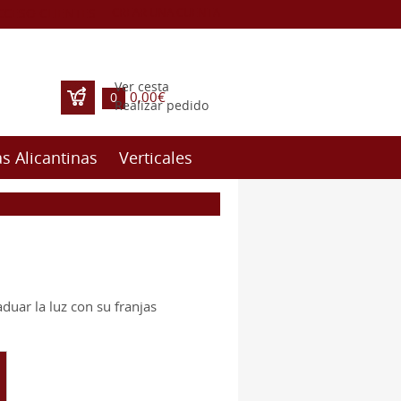
CCESO CLIENTES
CREAR UNA CUENTA
Ver cesta
0,00€
0
Realizar pedido
s Alicantinas
Verticales
duar la luz con su franjas