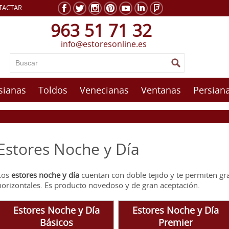
A
TACTAR
963 51 71 32
info@estoresonline.es
sianas
Toldos
Venecianas
Ventanas
Persiana
Estores Noche y Día
Los
estores noche y día
cuentan con doble tejido y te permiten gra
horizontales. Es producto novedoso y de gran aceptación.
Estores Noche y Día
Estores Noche y Día
Básicos
Premier