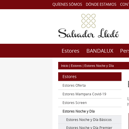
QUÍENES SÓMOS
DÓNDE ESTAMOS
CON
Estores
BANDALUX
Per
Inicio
|
Estores
|
Estores Noche y Día
Estores
Estores Oferta
Estores Mampara Covid-19
Estores Screen
Estores Noche y Día
Estores Noche y Día Básicos
Estores Noche y Día Premier