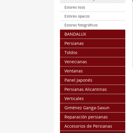
Estores lisos
Estores opacos
Estores fotográficos
BANDALUX
Persianas
Toldos
Venecianas
Ventanas
Panel Japonés
Persianas Alicantinas
Verticales
Giménez Ganga-Saxun
Reparación persianas
Accesorios de Persianas