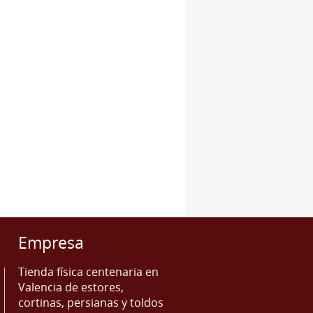
Empresa
Tienda física centenaria en
Valencia de estores,
cortinas, persianas y toldos