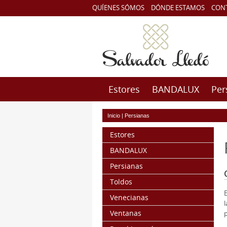
QUÍENES SÓMOS
DÓNDE ESTAMOS
CON
Estores
BANDALUX
Per
Inicio
|
Persianas
Estores
BANDALUX
Persianas
Toldos
Venecianas
l
Ventanas