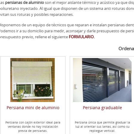
Las
persianas de aluminio
son el mejor aislante térmico y acústico ya que 
oliuretano inyectado. Al igual que disponen de un sistema anti roturas don
vitan sus roturas y posibles reparaciones.
Disponemos de un equipo de técnicos que reparan e instalan persianas dentr
odemos ir a su domicilio para medir, aconsejar y darle presupuesto de persi
resupuesto previo, rellene el siguiente
FORMULARIO.
Ordena
Persiana mini de aluminio
Persiana graduable
Persiana con cajón exterior ideal para
Persiana única que permite graduar la
ventanas donde no hay instalación
luz al orientar sus lamas, así como su
previa de persianas.
repliegue vertical.