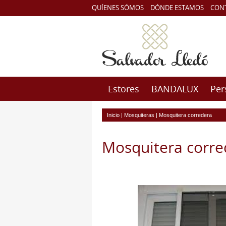
QUÍENES SÓMOS
DÓNDE ESTAMOS
CON
Estores
BANDALUX
Per
Inicio
|
Mosquiteras
|
Mosquitera corredera
Mosquitera corre