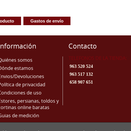
roducto
Gastos de envío
Información
Contacto
TELEFONOS DE LA TIENDA:
Quiénes somos
963 520 524
Dónde estamos
963 517 132
Envios/Devoluciones
658 907 651
Política de privacidad
Condiciones de uso
Estores, persianas, toldos y
cortinas online baratas
Guias de medición