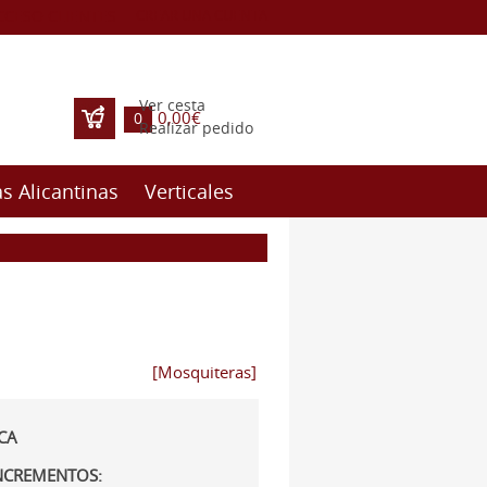
CCESO CLIENTES
CREAR UNA CUENTA
Ver cesta
0,00€
0
Realizar pedido
s Alicantinas
Verticales
[Mosquiteras]
CA
INCREMENTOS: