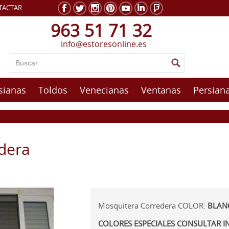
A
TACTAR
963 51 71 32
info@estoresonline.es
sianas
Toldos
Venecianas
Ventanas
Persiana
dera
Mosquitera Corredera COLOR:
BLAN
COLORES ESPECIALES CONSULTAR 