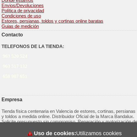
Dónde estamos
Envios/Devoluciones
Política de privacidad
Condiciones de uso
Estores, persianas, toldos y cortinas online baratas
Guias de medición
Contacto
TELEFONOS DE LA TIENDA:
963 520 524
963 517 132
658 907 651
Empresa
Tienda física centenaria en Valencia de estores, cortinas, persianas
y toldos a medida online. Distribuidor Oficial de la Marca Bandalux.
Solicite presupuesto sin compromiso. Reparación y motorización d
persianas.
Uso de cookies:
Utilizamos cookies