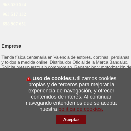
963 520 524
963 517 132
658 907 651
Empresa
Tienda física centenaria en Valencia de estores, cortinas, persianas
y toldos a medida online. Distribuidor Oficial de la Marca Bandalux.
Solicite presupuesto sin compromiso. Reparación y motorización d
persianas.
Uso de cookies:
Utilizamos cookies
propias y de terceros para mejorar la
Correo electrónico:
info@estoresonline.es
experiencia de navegación, y ofrecer
contenidos de interés. Al continuar
navegando entendemos que se acepta
© 2026 Estoresonline
nuestra
política de cookies.
Tienda online
Aceptar
LLAMAR
WHATSAPP